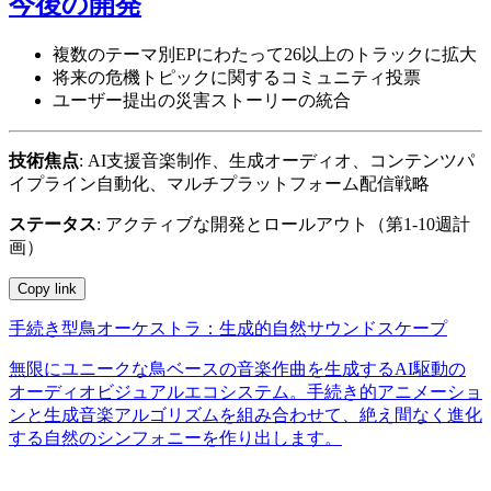
今後の開発
複数のテーマ別EPにわたって26以上のトラックに拡大
将来の危機トピックに関するコミュニティ投票
ユーザー提出の災害ストーリーの統合
技術焦点
: AI支援音楽制作、生成オーディオ、コンテンツパ
イプライン自動化、マルチプラットフォーム配信戦略
ステータス
: アクティブな開発とロールアウト（第1-10週計
画）
Copy link
手続き型鳥オーケストラ：生成的自然サウンドスケープ
無限にユニークな鳥ベースの音楽作曲を生成するAI駆動の
オーディオビジュアルエコシステム。手続き的アニメーショ
ンと生成音楽アルゴリズムを組み合わせて、絶え間なく進化
する自然のシンフォニーを作り出します。