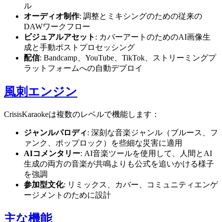
ル
オーディオ制作
: 調整とミキシングのための従来の
DAWワークフロー
ビジュアルアセット
: カバーアートのためのAI画像生
成と手動ポストプロセッシング
配信
: Bandcamp、YouTube、TikTok、ストリーミングプ
ラットフォームへの自動デプロイ
風刺エンジン
CrisisKaraokeは複数のレベルで機能します：
ジャンルパロディ
: 深刻な音楽ジャンル（ブルース、フ
ァンク、ポップロック）を些細な災害に適用
AIコメンタリー
: AI音楽ツールを使用して、人間とAI
生成の両方の音楽が共鳴よりも公式を追いかける様子
を強調
参加型文化
: リミックス、カバー、コミュニティエンゲ
ージメントのために設計
主な機能