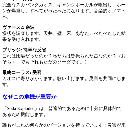
完全なスカパンクカオス。ギャングボーカルが噴出し、ホー
ンが爆発し、すべてがべたべたになります。音楽的オノマト
ペ。
ヴァース2: 余波
惨状を調査します。天井、壁、床、あなた。べたべたした結
果を受け入れます。
ブリッジ: 簡単な反省
これは比喩だったのか？私たちは皆振られた缶なのか？（お
そらく、でもそれもただのソーダです。）
最終コーラス: 受容
カオスに寄りかかります。歌い上げます。災害を共同にしま
す。
なぜこの危機が重要か
「Soda Exploded」は、普遍的であるために十分に具体的で
あるため機能します。
誰もがこれの何らかのバージョンを持っています：災害が来