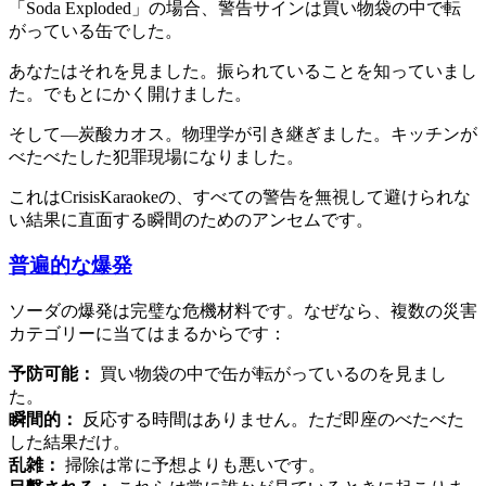
「Soda Exploded」の場合、警告サインは買い物袋の中で転
がっている缶でした。
あなたはそれを見ました。振られていることを知っていまし
た。でもとにかく開けました。
そして—炭酸カオス。物理学が引き継ぎました。キッチンが
べたべたした犯罪現場になりました。
これはCrisisKaraokeの、すべての警告を無視して避けられな
い結果に直面する瞬間のためのアンセムです。
普遍的な爆発
ソーダの爆発は完璧な危機材料です。なぜなら、複数の災害
カテゴリーに当てはまるからです：
予防可能：
買い物袋の中で缶が転がっているのを見まし
た。
瞬間的：
反応する時間はありません。ただ即座のべたべた
した結果だけ。
乱雑：
掃除は常に予想よりも悪いです。