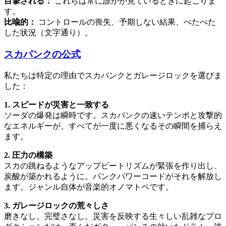
目撃される：
これらは常に誰かが見ているときに起こりま
す。
比喩的：
コントロールの喪失、予期しない結果、べたべた
した状況（文字通り）。
スカパンクの公式
私たちは特定の理由でスカパンクとガレージロックを選びま
した：
1. スピードが災害と一致する
ソーダの爆発は瞬時です。スカパンクの速いテンポと攻撃的
なエネルギーが、すべてが一度に悪くなるその瞬間を捕らえ
ます。
2. 圧力の構築
スカの跳ねるようなアップビートリズムが緊張を作り出し、
炭酸が築かれるように。パンクパワーコードがそれを解放し
ます。ジャンル自体が音楽的オノマトペです。
3. ガレージロックの荒々しさ
磨きなし。完璧さなし。災害を反映する生々しい乱雑なプロ