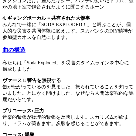
ダクションだけ。歪んだギター、パンチの効いたドラム、誰
かの地下室で録音されたように聞こえるホーン。
4. ギャングボーカル = 共有された大惨事
みんなで一緒に「SODA EXPLODED！」と叫ぶことが、個
人的な災害を共同体験に変えます。スカパンクのDIY精神が
参加型カオスを自然にします。
曲の構造
私たちは「Soda Exploded」を災害のタイムラインを中心に
構成しました：
ヴァース1: 警告を無視する
缶が転がっているのを見ました。振られていることを知って
いました。とにかく開けました。なぜなら人間は楽観的な馬
鹿だからです。
プリコーラス: 圧力
音楽的緊張が物理的緊張を反映します。スカリズムが締ま
り、ドラムが築きます。炭酸を感じることができます。
コーラス: 爆発