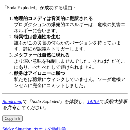
「Soda Exploded」が成功する理由：
物理的コメディは音楽的に翻訳される
プロダクションの爆発的エネルギーは、危機の災害エ
ネルギーに合います。
特異性は普遍性を生む
誰もがこの災害の何らかのバージョンを持っていま
す。詳細が認識をトリガーします。
メタファーは自然に現れる
より深い意味を強制しませんでした。それはただそこ
にあり、べたべたして避けられません。
献身はアイロニーに勝つ
私たちは聴衆にウィンクしていません。ソーダ危機ア
ンセムに完全にコミットしました。
Bandcamp
で「Soda Exploded」を体験し、
TikTok
で炭酸大惨事
を共有してください。
Copy link
Sticky Situation: カオスの物理学