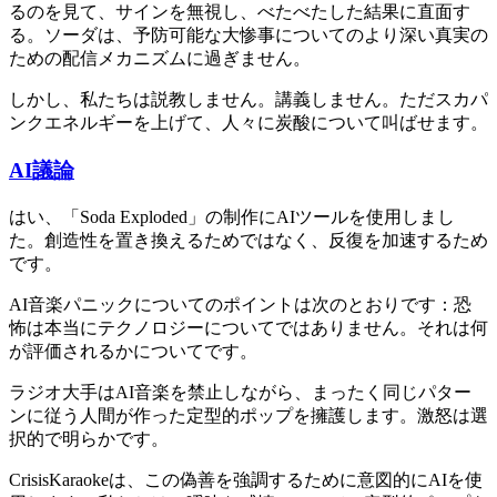
るのを見て、サインを無視し、べたべたした結果に直面す
る。ソーダは、予防可能な大惨事についてのより深い真実の
ための配信メカニズムに過ぎません。
しかし、私たちは説教しません。講義しません。ただスカパ
ンクエネルギーを上げて、人々に炭酸について叫ばせます。
AI議論
はい、「Soda Exploded」の制作にAIツールを使用しまし
た。創造性を置き換えるためではなく、反復を加速するため
です。
AI音楽パニックについてのポイントは次のとおりです：恐
怖は本当にテクノロジーについてではありません。それは何
が評価されるかについてです。
ラジオ大手はAI音楽を禁止しながら、まったく同じパター
ンに従う人間が作った定型的ポップを擁護します。激怒は選
択的で明らかです。
CrisisKaraokeは、この偽善を強調するために意図的にAIを使