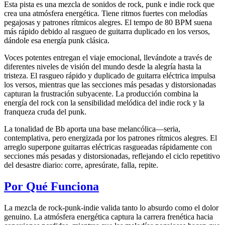
Esta pista es una mezcla de sonidos de rock, punk e indie rock que
crea una atmósfera energética. Tiene ritmos fuertes con melodías
pegajosas y patrones rítmicos alegres. El tempo de 80 BPM suena
más rápido debido al rasgueo de guitarra duplicado en los versos,
dándole esa energía punk clásica.
Voces potentes entregan el viaje emocional, llevándote a través de
diferentes niveles de visión del mundo desde la alegría hasta la
tristeza. El rasgueo rápido y duplicado de guitarra eléctrica impulsa
los versos, mientras que las secciones más pesadas y distorsionadas
capturan la frustración subyacente. La producción combina la
energía del rock con la sensibilidad melódica del indie rock y la
franqueza cruda del punk.
La tonalidad de Bb aporta una base melancólica—seria,
contemplativa, pero energizada por los patrones rítmicos alegres. El
arreglo superpone guitarras eléctricas rasgueadas rápidamente con
secciones más pesadas y distorsionadas, reflejando el ciclo repetitivo
del desastre diario: corre, apresúrate, falla, repite.
Por Qué Funciona
La mezcla de rock-punk-indie valida tanto lo absurdo como el dolor
genuino. La atmósfera energética captura la carrera frenética hacia