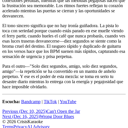
conexiones perdidas, mientras que las melodías pegajosas hacen que
la frustración sea memorable. Los ritmos fuertes reflejan tu corazón
acelerado mientras las puertas se cierran y las oportunidades se
desvanecen.
El tono sincero significa que no hay ironía guiñadora. La pista lo
toca con seriedad porque cuando estás parado en ese muelle viendo
el ferry partir, cuando hueles el café que nunca probarás, cuando ves
esas luces traseras desvanecerse—diez segundos se siente como la
broma cruel del destino. El rasgueo rápido y duplicado de guitarra
en los versos hace que los BPM suenen más rápidos, capturando esa
sensación de urgencia y prisa perpetua.
Para el outro—"Solo diez segundos, amigo, solo diez segundos,
amigo"—la repetición se ha convertido en un mantra de anhelo
perpetuo. Y ese es el poder de esta mezcla: se toma en serio tu
desastre diario mientras lo entrega con la energía y pegajosidad que
hace imposible olvidarlo.
Escucha:
Bandcamp
|
TikTok
|
YouTube
Previous (Dec 10, 2025)
Can't Open the Jar
Next (Dec 16, 2025)
Wrong Door Blues
© 2026 CrisisKaraoke
Terms
Privacy
AI Advisory