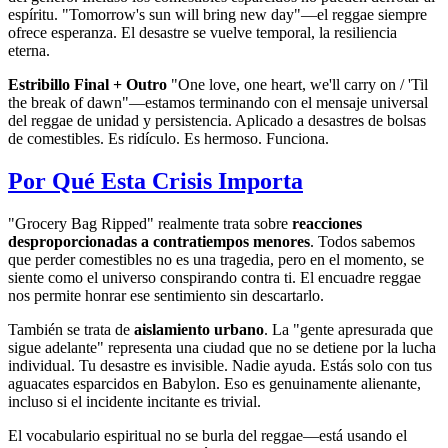
espíritu. "Tomorrow's sun will bring new day"—el reggae siempre
ofrece esperanza. El desastre se vuelve temporal, la resiliencia
eterna.
Estribillo Final + Outro
"One love, one heart, we'll carry on / 'Til
the break of dawn"—estamos terminando con el mensaje universal
del reggae de unidad y persistencia. Aplicado a desastres de bolsas
de comestibles. Es ridículo. Es hermoso. Funciona.
Por Qué Esta Crisis Importa
"Grocery Bag Ripped" realmente trata sobre
reacciones
desproporcionadas a contratiempos menores
. Todos sabemos
que perder comestibles no es una tragedia, pero en el momento, se
siente como el universo conspirando contra ti. El encuadre reggae
nos permite honrar ese sentimiento sin descartarlo.
También se trata de
aislamiento urbano
. La "gente apresurada que
sigue adelante" representa una ciudad que no se detiene por la lucha
individual. Tu desastre es invisible. Nadie ayuda. Estás solo con tus
aguacates esparcidos en Babylon. Eso es genuinamente alienante,
incluso si el incidente incitante es trivial.
El vocabulario espiritual no se burla del reggae—está usando el