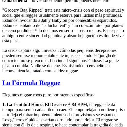
cámara lenta
—lo ves sucediendo pero no puedes detenerlo.
"Grocery Bag Ripped" trata esta micro-crisis con el peso espiritual y
social que el reggae usualmente reserva para luchas más profundas.
Estamos invocando a Jah y Babylon por comestibles esparcidos.
Estamos hablando de "la lucha real" y "un corazón roto" por planes
de cena perdidos. Y lo decimos en serio—más o menos. Ese espacio
ambiguo entre sinceridad genuina y absurdo juguetón es donde vive
esta pista.
La crisis captura algo universal: cómo las pequeñas decepciones
pueden sentirse monumentalmente injustas cuando la "jungla de
concreto" no se preocupa. La ciudad sigue moviéndose. La gente
pisa tu comida. Nadie se detiene. Es aislamiento envuelto en
inconveniencia, tratado con calidez reggae.
La Fórmula Reggae
Elegimos reggae roots puro por razones específicas:
1. La Lentitud Honra El Desastre
A 84 BPM, el reggae te da
tiempo para sentir cada artículo caer. El tempo relajado no tiene prisa
—refleja el mirar impotente mientras las provisiones se esparcen.
Los géneros rápidos pasarían corriendo por el dolor. El reggae se
sienta con él, lo deja respirar, te hace contemplar la tragedia de cada