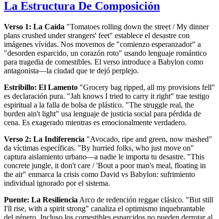
La Estructura De Composición
Verso 1: La Caída
"Tomatoes rolling down the street / My dinner
plans crushed under strangers' feet" establece el desastre con
imágenes vívidas. Nos movemos de "comienzo esperanzador" a
"desorden esparcido, un corazón roto" usando lenguaje romántico
para tragedia de comestibles. El verso introduce a Babylon como
antagonista—la ciudad que te dejó perplejo.
Estribillo: El Lamento
"Grocery bag ripped, all my provisions fell"
es declaración pura. "Jah knows I tried to carry it right" trae testigo
espiritual a la falla de bolsa de plástico. "The struggle real, the
burden ain't light" usa lenguaje de justicia social para pérdida de
cena. Es exagerado mientras es emocionalmente verdadero.
Verso 2: La Indiferencia
"Avocado, ripe and green, now mashed"
da víctimas específicas. "By hurried folks, who just move on"
captura aislamiento urbano—a nadie le importa tu desastre. "This
concrete jungle, it don't care / 'Bout a poor man's meal, floating in
the air" enmarca la crisis como David vs Babylon: sufrimiento
individual ignorado por el sistema.
Puente: La Resiliencia
Arco de redención reggae clásico. "But still
I'll rise, with a spirit strong" canaliza el optimismo inquebrantable
del género. Incluso los comestibles esparcidos no pueden derrotar al