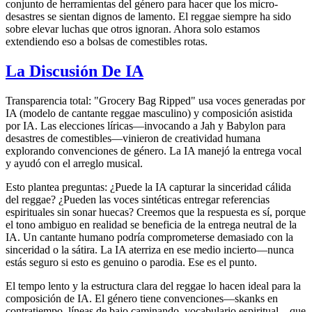
conjunto de herramientas del género para hacer que los micro-
desastres se sientan dignos de lamento. El reggae siempre ha sido
sobre elevar luchas que otros ignoran. Ahora solo estamos
extendiendo eso a bolsas de comestibles rotas.
La Discusión De IA
Transparencia total: "Grocery Bag Ripped" usa voces generadas por
IA (modelo de cantante reggae masculino) y composición asistida
por IA. Las elecciones líricas—invocando a Jah y Babylon para
desastres de comestibles—vinieron de creatividad humana
explorando convenciones de género. La IA manejó la entrega vocal
y ayudó con el arreglo musical.
Esto plantea preguntas: ¿Puede la IA capturar la sinceridad cálida
del reggae? ¿Pueden las voces sintéticas entregar referencias
espirituales sin sonar huecas? Creemos que la respuesta es sí, porque
el tono ambiguo en realidad se beneficia de la entrega neutral de la
IA. Un cantante humano podría comprometerse demasiado con la
sinceridad o la sátira. La IA aterriza en ese medio incierto—nunca
estás seguro si esto es genuino o parodia. Ese es el punto.
El tempo lento y la estructura clara del reggae lo hacen ideal para la
composición de IA. El género tiene convenciones—skanks en
contratiempo, líneas de bajo caminando, vocabulario espiritual—que