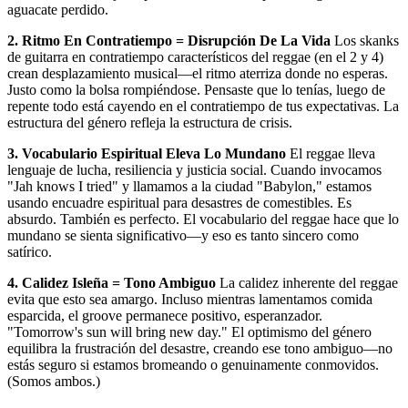
aguacate perdido.
2. Ritmo En Contratiempo = Disrupción De La Vida
Los skanks
de guitarra en contratiempo característicos del reggae (en el 2 y 4)
crean desplazamiento musical—el ritmo aterriza donde no esperas.
Justo como la bolsa rompiéndose. Pensaste que lo tenías, luego de
repente todo está cayendo en el contratiempo de tus expectativas. La
estructura del género refleja la estructura de crisis.
3. Vocabulario Espiritual Eleva Lo Mundano
El reggae lleva
lenguaje de lucha, resiliencia y justicia social. Cuando invocamos
"Jah knows I tried" y llamamos a la ciudad "Babylon," estamos
usando encuadre espiritual para desastres de comestibles. Es
absurdo. También es perfecto. El vocabulario del reggae hace que lo
mundano se sienta significativo—y eso es tanto sincero como
satírico.
4. Calidez Isleña = Tono Ambiguo
La calidez inherente del reggae
evita que esto sea amargo. Incluso mientras lamentamos comida
esparcida, el groove permanece positivo, esperanzador.
"Tomorrow's sun will bring new day." El optimismo del género
equilibra la frustración del desastre, creando ese tono ambiguo—no
estás seguro si estamos bromeando o genuinamente conmovidos.
(Somos ambos.)