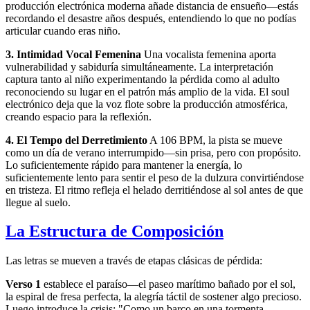
producción electrónica moderna añade distancia de ensueño—estás
recordando el desastre años después, entendiendo lo que no podías
articular cuando eras niño.
3. Intimidad Vocal Femenina
Una vocalista femenina aporta
vulnerabilidad y sabiduría simultáneamente. La interpretación
captura tanto al niño experimentando la pérdida como al adulto
reconociendo su lugar en el patrón más amplio de la vida. El soul
electrónico deja que la voz flote sobre la producción atmosférica,
creando espacio para la reflexión.
4. El Tempo del Derretimiento
A 106 BPM, la pista se mueve
como un día de verano interrumpido—sin prisa, pero con propósito.
Lo suficientemente rápido para mantener la energía, lo
suficientemente lento para sentir el peso de la dulzura convirtiéndose
en tristeza. El ritmo refleja el helado derritiéndose al sol antes de que
llegue al suelo.
La Estructura de Composición
Las letras se mueven a través de etapas clásicas de pérdida:
Verso 1
establece el paraíso—el paseo marítimo bañado por el sol,
la espiral de fresa perfecta, la alegría táctil de sostener algo precioso.
Luego introduce la crisis: "Como un barco en una tormenta,