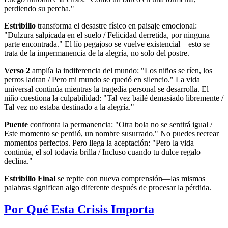
perdiendo su percha."
Estribillo
transforma el desastre físico en paisaje emocional:
"Dulzura salpicada en el suelo / Felicidad derretida, por ninguna
parte encontrada." El lío pegajoso se vuelve existencial—esto se
trata de la impermanencia de la alegría, no solo del postre.
Verso 2
amplía la indiferencia del mundo: "Los niños se ríen, los
perros ladran / Pero mi mundo se quedó en silencio." La vida
universal continúa mientras la tragedia personal se desarrolla. El
niño cuestiona la culpabilidad: "Tal vez bailé demasiado libremente /
Tal vez no estaba destinado a la alegría."
Puente
confronta la permanencia: "Otra bola no se sentirá igual /
Este momento se perdió, un nombre susurrado." No puedes recrear
momentos perfectos. Pero llega la aceptación: "Pero la vida
continúa, el sol todavía brilla / Incluso cuando tu dulce regalo
declina."
Estribillo Final
se repite con nueva comprensión—las mismas
palabras significan algo diferente después de procesar la pérdida.
Por Qué Esta Crisis Importa