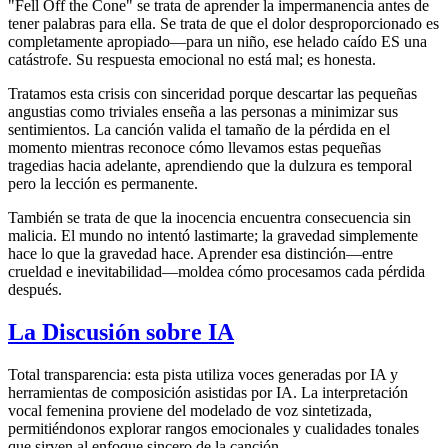
"Fell Off the Cone" se trata de aprender la impermanencia antes de
tener palabras para ella. Se trata de que el dolor desproporcionado es
completamente apropiado—para un niño, ese helado caído ES una
catástrofe. Su respuesta emocional no está mal; es honesta.
Tratamos esta crisis con sinceridad porque descartar las pequeñas
angustias como triviales enseña a las personas a minimizar sus
sentimientos. La canción valida el tamaño de la pérdida en el
momento mientras reconoce cómo llevamos estas pequeñas
tragedias hacia adelante, aprendiendo que la dulzura es temporal
pero la lección es permanente.
También se trata de que la inocencia encuentra consecuencia sin
malicia. El mundo no intentó lastimarte; la gravedad simplemente
hace lo que la gravedad hace. Aprender esa distinción—entre
crueldad e inevitabilidad—moldea cómo procesamos cada pérdida
después.
La Discusión sobre IA
Total transparencia: esta pista utiliza voces generadas por IA y
herramientas de composición asistidas por IA. La interpretación
vocal femenina proviene del modelado de voz sintetizada,
permitiéndonos explorar rangos emocionales y cualidades tonales
que sirven al enfoque sincero de la canción.